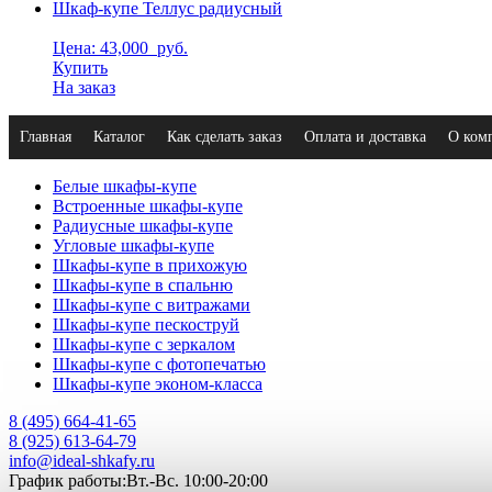
Шкаф-купе Теллус радиусный
Цена: 43,000
руб.
Купить
На заказ
Главная
Каталог
Как сделать заказ
Оплата и доставка
О ком
Белые шкафы-купе
Встроенные шкафы-купе
Радиусные шкафы-купе
Угловые шкафы-купе
Шкафы-купе в прихожую
Шкафы-купе в спальню
Шкафы-купе с витражами
Шкафы-купе пескоструй
Шкафы-купе с зеркалом
Шкафы-купе с фотопечатью
Шкафы-купе эконом-класса
8 (495) 664-41-65
8 (925) 613-64-79
info@ideal-shkafy.ru
График работы:Вт.-Вс. 10:00-20:00