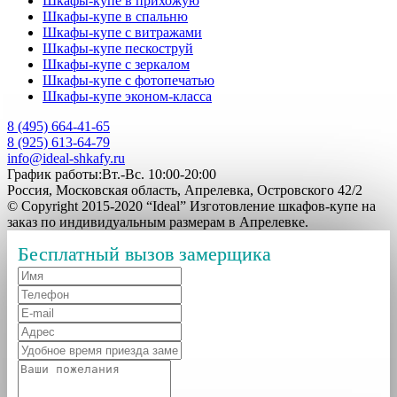
Шкафы-купе в прихожую
Шкафы-купе в спальню
Шкафы-купе с витражами
Шкафы-купе пескоструй
Шкафы-купе с зеркалом
Шкафы-купе с фотопечатью
Шкафы-купе эконом-класса
8 (495) 664-41-65
8 (925) 613-64-79
info@ideal-shkafy.ru
График работы:Вт.-Вс. 10:00-20:00
Россия, Московская область, Апрелевка, Островского 42/2
© Copyright 2015-2020 “Ideal” Изготовление шкафов-купе на
заказ по индивидуальным размерам в Апрелевке.
Бесплатный вызов замерщика