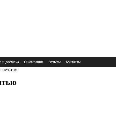
а и доставка
О компании
Отзывы
Контакты
топечатью
атью